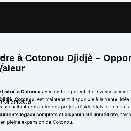
Website
ndre à Cotonou Djidjè – Oppor
ing
ce
Valeur
es
t situé à Cotonou
avec un fort potentiel d’investissement 
on
 Djidjè, Cotonou
, est maintenant disponible à la vente. Idéa
& Home Products
s souhaitant construire des projets résidentiels, commercia
uments légaux complets et disponibilité immédiate
, fais
 en pleine expansion de Cotonou.