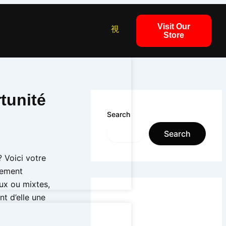
Visit Our
Store
tunité
Search
Search
? Voici votre
lement
ux ou mixtes,
ant d’elle une