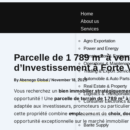
Type
Name*
Email*
Skip
here..
to
Home
content
About us
Services
Agro Exportation
Power and Energy
Parcelle de 1 789 m² à ve
Construction & Engineer
Operations & Maintenan
d’Investissement à Forte 
Trading & Export Servic
Automobile & Auto Parts
By
Abenego Global
/
November 18, 2025
Real Estate & Property
Vous recherchez un
bien immobilier stratégiquemen
Logistics & Transportati
opportunité ! Une
parcelle de terrain de 1 789 m² à
Consumer Electronics 
adaptée aux investisseurs, promoteurs ou particulier
cette propriété combine
emplacement de choix, doc
Solid Mineral
opportunité exceptionnelle sur le marché immobilier
Barite Supply