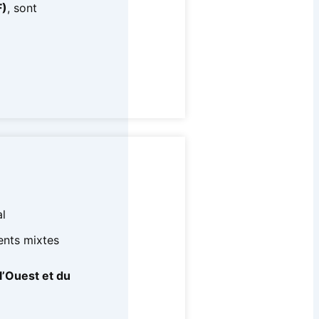
F)
, sont
al
ents mixtes
l’Ouest et du