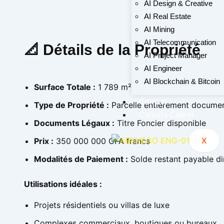
AI Design & Creative
AI Real Estate
AI Mining
AI Telecommunication
📐 Détails de la Propriété
AI Project Manager
AI Engineer
AI Blockchain & Bitcoin
Surface Totale :
1 789 m²
Contact
Type de Propriété :
Parcelle entièrement document
Canada Career
Documents Légaux :
Titre Foncier disponible
X
Prix :
350 000 000 CFA francs
Modalités de Paiement :
Solde restant payable di
Utilisations idéales :
Projets résidentiels ou villas de luxe
Complexes commerciaux, boutiques ou bureaux