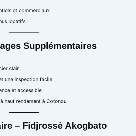
tiels et commerciaux
us locatifs
ntages Supplémentaires
er clair
et une inspection facile
sance et accessible
ns à haut rendement à Cotonou
ire – Fidjrossè Akogbato