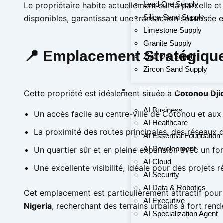
Lead Ore Supply
Le propriétaire habite actuellement sur la parcelle e
Silica Sand Supply
disponibles, garantissant une transaction sécurisée e
Limestone Supply
Granite Supply
📍 Emplacement Stratégique
Zinc Ore Supply
Zircon Sand Supply
AI Certification Course
Cette propriété est idéalement située à
Cotonou Dji
AI Business
Un accès facile au centre-ville de Cotonou et aux
AI Healthcare
La proximité des routes principales, des réseaux
AI Essential Foundation
AI Development
Un quartier sûr et en pleine expansion avec un fo
AI Cloud
Une excellente visibilité, idéale pour des projets
AI Security
AI Data & Robotics
Cet emplacement est particulièrement attractif pour
AI Executive
Nigeria
, recherchant des terrains urbains à fort rend
AI Specialization Agent